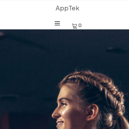
AppTek
0