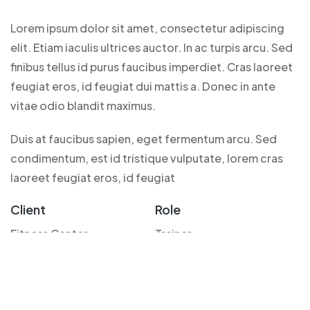
Lorem ipsum dolor sit amet, consectetur adipiscing
elit. Etiam iaculis ultrices auctor. In ac turpis arcu. Sed
finibus tellus id purus faucibus imperdiet. Cras laoreet
feugiat eros, id feugiat dui mattis a. Donec in ante
vitae odio blandit maximus.
Duis at faucibus sapien, eget fermentum arcu. Sed
condimentum, est id tristique vulputate, lorem cras
laoreet feugiat eros, id feugiat
Client
Role
Fitness Center
Trainer
Date
Social
April, 2022