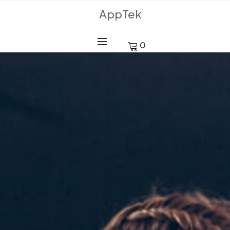
AppTek
0